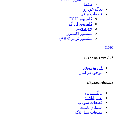
مکمل
دیاگ خودرو
قطعات برقی
کامپیوتر ECU
کامپیوتر ایربگ
جعبه فیوز
سنسور اکسیژن
سنسور ترمز (ABS)
close
فیلتر موجودی و حراج
فروش ویژه
موجود در انبار
دسته‌های محصولات
رینگ موتور
بغل یاتاقان
قطعات سوپاپ
استکان تایپیت
قطعات میل لنگ