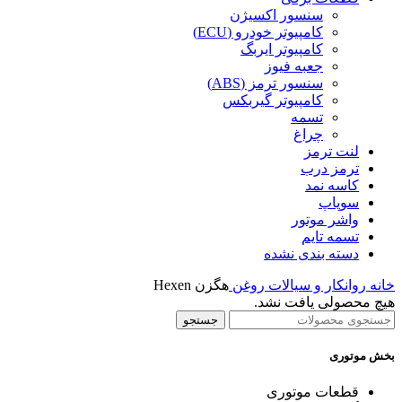
سنسور اکسیژن
کامپیوتر خودرو (ECU)
کامپیوتر ایربگ
جعبه فیوز
سنسور ترمز (ABS)
کامپیوتر گیربکس
تسمه
چراغ
لنت ترمز
ترمز درب
کاسه نمد
سوپاپ
واشر موتور
تسمه تایم
دسته بندی نشده
خانه
روانکار و سیالات
روغن
هگزن Hexen
هیچ محصولی یافت نشد.
جستجو
بخش موتوری
قطعات موتوری