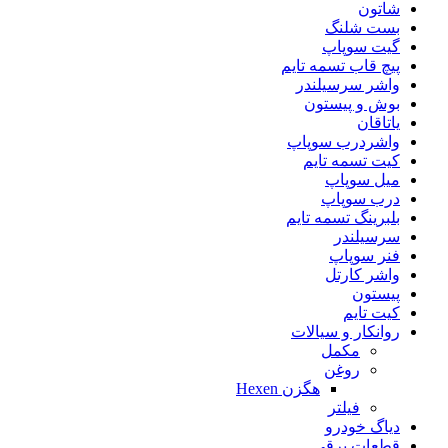
شاتون
بست شلنگ
گیت سوپاپ
پیچ قاب تسمه تایم
واشر سرسیلندر
بوش و پیستون
یاتاقان
واشردرب سوپاپ
کیت تسمه تایم
میل سوپاپ
درب سوپاپ
بلبرینگ تسمه تایم
سرسيلندر
فنر سوپاپ
واشر کارتل
پیستون
کیت تایم
روانکار و سیالات
مکمل
روغن
هگزن Hexen
فیلتر
دیاگ خودرو
قطعات برقی