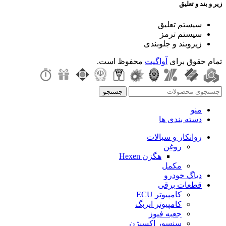
زیر و بند و تعلیق
سیستم تعلیق
سیستم ترمز
زیروبند و جلوبندی
تمام حقوق برای
آواگیت
محفوظ است.
جستجو
منو
دسته بندی ها
روانکار و سیالات
روغن
هگزن Hexen
مکمل
دیاگ خودرو
قطعات برقی
کامپیوتر ECU
کامپیوتر ایربگ
جعبه فیوز
سنسور اکسیژن