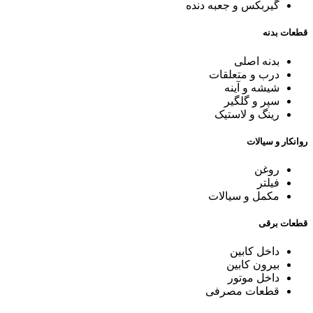
گیربکس و جعبه دنده
قطعات بدنه
بدنه اصلی
درب و متعلقات
شیشه و آینه
سپر و گلگیر
رینگ و لاستیک
روانکار و سیالات
روغن
فیلتر
مکمل و سیالات
قطعات برقی
داخل کابین
بیرون کابین
داخل موتور
قطعات مصرفی