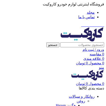
فروشگاه اینترنتی لوازم خودرو کاروکیت
مجله
تماس با ما
021-91001002
جستجو
ورود / ثبت نام
0
مقایسه
0
علاقه مندی
0
محصول
0
تومان
منو
0
محصول
0
تومان
دسته بندی کالاها
روانکار و سیالات
روغن
هگزن Hexen