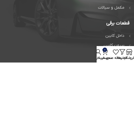
مکمل و سیالات
قطعات برقی
داخل کابین
بیرون کابین
0
داخل موتور
روشگاه
فیلترها
علاقه مندی
سبد خرید
حساب کاربری من
قطعات مصرفی
زیر و بند و تعلیق
سیستم تعلیق
سیستم ترمز
زیروبند و جلوبندی
تمام حقوق برای
آواگیت
محفوظ است.