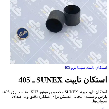
استكان تاپيت سپنتا پژو 405
استكان تايپت SUNEX ـ 405
استکان تایپت برند SUNEX مخصوص موتور XU7، مناسب پژو 405،
پارس و سمند، انتخابی مطمئن برای عملکرد دقیق و بی‌صدای
سوپاپ‌ها.