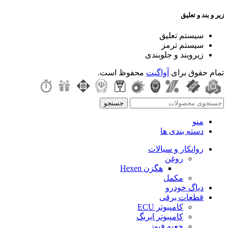
زیر و بند و تعلیق
سیستم تعلیق
سیستم ترمز
زیروبند و جلوبندی
تمام حقوق برای
آواگیت
محفوظ است.
جستجو
منو
دسته بندی ها
روانکار و سیالات
روغن
هگزن Hexen
مکمل
دیاگ خودرو
قطعات برقی
کامپیوتر ECU
کامپیوتر ایربگ
جعبه فیوز