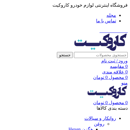
فروشگاه اینترنتی لوازم خودرو کاروکیت
مجله
تماس با ما
021-91001002
جستجو
ورود / ثبت نام
0
مقایسه
0
علاقه مندی
0
محصول
0
تومان
منو
0
محصول
0
تومان
دسته بندی کالاها
روانکار و سیالات
روغن
هگزن Hexen