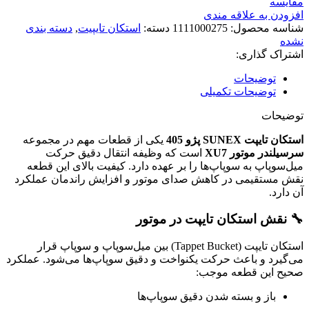
مقایسه
افزودن به علاقه مندی
شناسه محصول:
1111000275
دسته:
استکان تایپیت
,
دسته بندی
نشده
اشتراک گذاری:
توضیحات
توضیحات تکمیلی
توضیحات
استکان تایپت SUNEX پژو 405
یکی از قطعات مهم در مجموعه
سرسیلندر موتور XU7
است که وظیفه انتقال دقیق حرکت
میل‌سوپاپ به سوپاپ‌ها را بر عهده دارد. کیفیت بالای این قطعه
نقش مستقیمی در کاهش صدای موتور و افزایش راندمان عملکرد
آن دارد.
🔧 نقش استکان تایپت در موتور
استکان تایپت (Tappet Bucket) بین میل‌سوپاپ و سوپاپ قرار
می‌گیرد و باعث حرکت یکنواخت و دقیق سوپاپ‌ها می‌شود. عملکرد
صحیح این قطعه موجب:
باز و بسته شدن دقیق سوپاپ‌ها