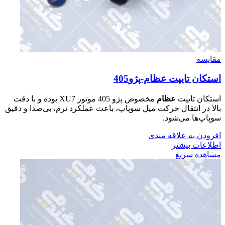
مقایسه
استكان تايپت عظام-پژو405
استکان تایپت
عظام
مخصوص پژو 405 موتور XU7 بوده و با دقت
بالا در انتقال حرکت میل سوپاپ، باعث عملکرد نرم، بی‌صدا و دقیق
سوپاپ‌ها می‌شود.
افزودن به علاقه مندی
اطلاعات بیشتر
مشاهده سریع