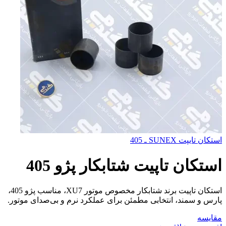
استكان تايپت SUNEX ـ 405
استكان تاپيت شتابكار پژو 405
استکان تاپیت برند شتابکار مخصوص موتور XU7، مناسب پژو 405،
پارس و سمند، انتخابی مطمئن برای عملکرد نرم و بی‌صدای موتور.
مقایسه