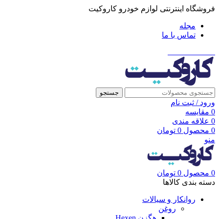
فروشگاه اینترنتی لوازم خودرو کاروکیت
مجله
تماس با ما
021-91001002
جستجو
ورود / ثبت نام
0
مقایسه
0
علاقه مندی
0
محصول
0
تومان
منو
0
محصول
0
تومان
دسته بندی کالاها
روانکار و سیالات
روغن
هگزن Hexen