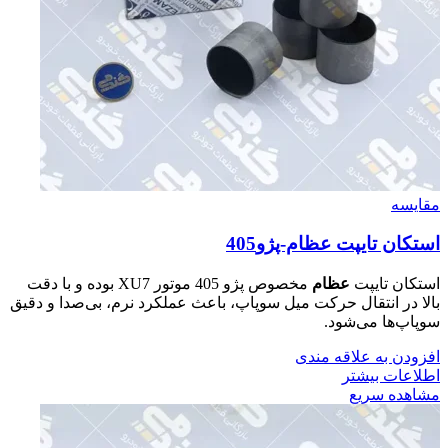
مقایسه
استكان تايپت عظام-پژو405
استکان تایپت
عظام
مخصوص پژو 405 موتور XU7 بوده و با دقت
بالا در انتقال حرکت میل سوپاپ، باعث عملکرد نرم، بی‌صدا و دقیق
سوپاپ‌ها می‌شود.
افزودن به علاقه مندی
اطلاعات بیشتر
مشاهده سریع