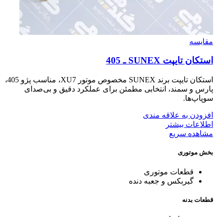
مقایسه
استكان تايپت SUNEX ـ 405
استکان تایپت برند SUNEX مخصوص موتور XU7، مناسب پژو 405،
پارس و سمند، انتخابی مطمئن برای عملکرد دقیق و بی‌صدای
سوپاپ‌ها.
افزودن به علاقه مندی
اطلاعات بیشتر
مشاهده سریع
بخش موتوری
قطعات موتوری
گیربکس و جعبه دنده
قطعات بدنه