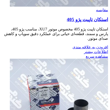
مقایسه
استكان تاپيت پژو 405
استکان تاپیت پژو 405 مخصوص موتور XU7، مناسب پژو 405،
پارس و سمند، قطعه‌ای حیاتی برای عملکرد دقیق سوپاپ و کاهش
صدای موتور.
افزودن به علاقه مندی
اطلاعات بیشتر
مشاهده سریع