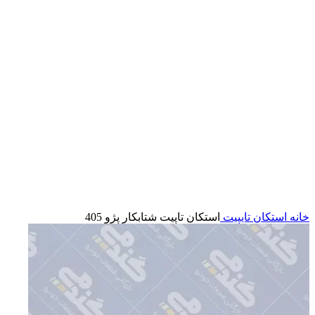
بزرگنمایی تصویر
خانه
استکان تایپیت
استكان تاپيت شتابكار پژو 405