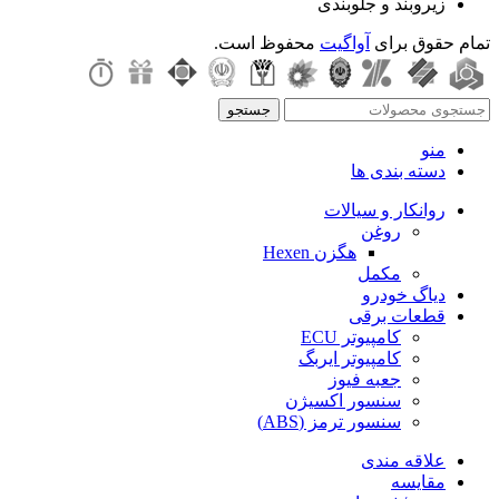
زیروبند و جلوبندی
تمام حقوق برای
آواگیت
محفوظ است.
جستجو
منو
دسته بندی ها
روانکار و سیالات
روغن
هگزن Hexen
مکمل
دیاگ خودرو
قطعات برقی
کامپیوتر ECU
کامپیوتر ایربگ
جعبه فیوز
سنسور اکسیژن
سنسور ترمز (ABS)
علاقه مندی
مقایسه