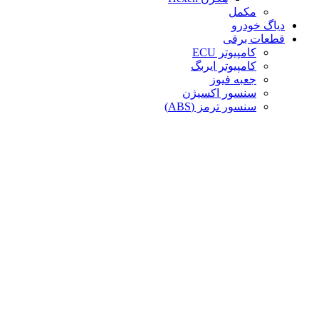
مکمل
دیاگ خودرو
قطعات برقی
کامپیوتر ECU
کامپیوتر ایربگ
جعبه فیوز
سنسور اکسیژن
سنسور ترمز (ABS)