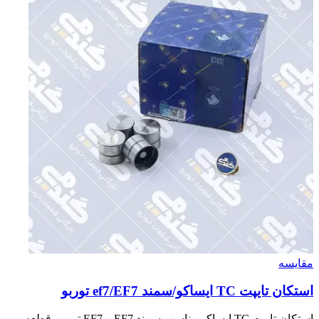
مقایسه
استكان تايپت TC ايساكو/سمند ef7/EF7 توربو
استکان تایپت TC ایساکو مناسب سمند EF7 و EF7 توربو، قطعه