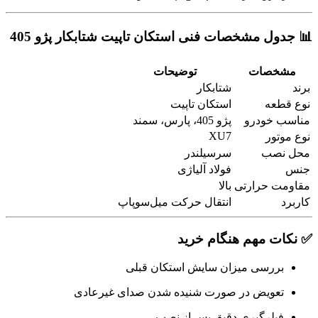
📊 جدول مشخصات فنی استکان تاپیت شتابکار پژو 405
مشخصات
توضیحات
برند
شتابکار
نوع قطعه
استکان تاپیت
مناسب خودرو
پژو 405، پارس، سمند
XU7
نوع موتور
محل نصب
سرسیلندر
جنس
فولاد آلیاژی
مقاومت حرارتی
بالا
کاربرد
انتقال حرکت میل‌سوپاپ
✅ نکات مهم هنگام خرید
بررسی میزان سایش استکان قبلی
تعویض در صورت شنیده شدن صدای غیرعادی
فیلرگیری دقیق پس از نصب