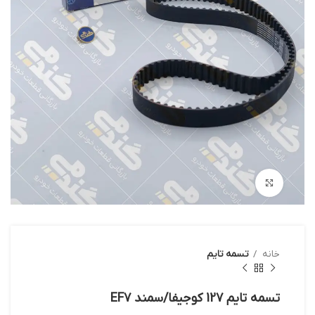
بزرگنمایی تصویر
خانه
تسمه تایم
تسمه تايم 127 كوجيفا/سمند EF7