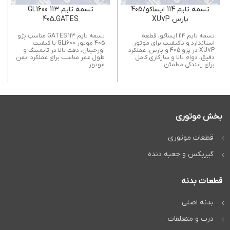
تسمه تايم 114 ايساكو/405
تسمه تايم 113 GL1600
پارس XU7P
GATESـ405
تسمه تایم 114 ایساکو، قطعه
تسمه تایم 113 GATES مناسب پژو
استاندارد و باکیفیت برای موتور
405 موتور GL1600 با کیفیت
XU7P در پژو 405 و پارس. عملکرد
اورجینال، دقت بالا در تایمینگ و
دقیق، دوام بالا و سازگاری کامل
طول عمر مناسب برای عملکرد ایمن
برای رانندگی مطمئن.
موتور.
بخش موتوری
قطعات موتوری
گیربکس و جعبه دنده
قطعات بدنه
بدنه اصلی
درب و متعلقات