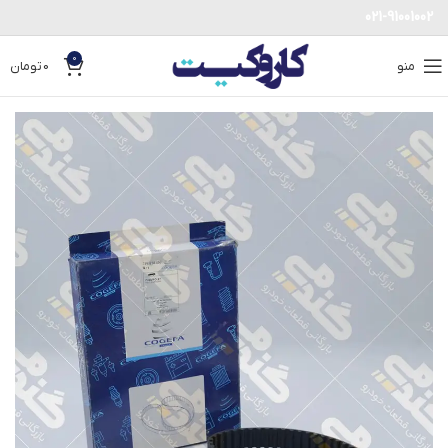
021-91001002
0
منو
0
تومان