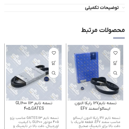
توضیحات تکمیلی
محصولات مرتبط
تسمه تايم127 رايكا التون
تسمه تايم 113 GL1600
ايساكو/سمند EF7
GATESـ405
تسمه تایم 127 رایکا التون ایساکو
تسمه تایم 113 GATES مناسب پژو
مناسب سمند EF7، قطعه فابریک با
405 موتور GL1600 با کیفیت
دقت بالا برای تایمینگ صحیح
اورجینال، دقت بالا در تایمینگ و