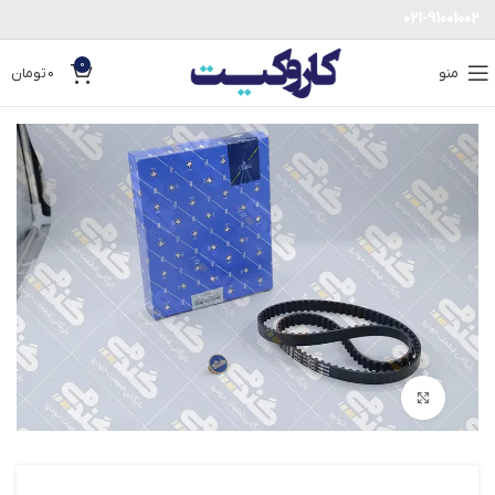
021-91001002
0
منو
0
تومان
بزرگنمایی تصویر