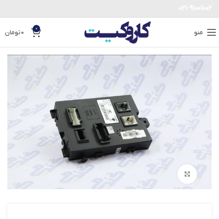
021-91001002
0
منو
0
تومان
بزرگنمایی تصویر