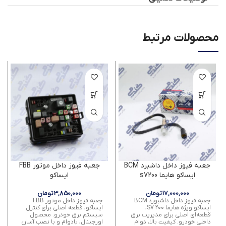
محصولات مرتبط
جعبه فیوز داخل داشبرد BCM
جعبه فیوز داخل موتور FBB
ایساکو هایما s7200
ایساکو
17,000,000
تومان
3,850,000
تومان
جعبه فیوز داخل داشبورد BCM
جعبه فیوز داخل موتور FBB
ایساکو ویژه هایما S7 200،
ایساکو، قطعه اصلی برای کنترل
قطعه‌ای اصلی برای مدیریت برق
سیستم برق خودرو. محصول
داخلی خودرو. کیفیت بالا، دوام
اورجینال، بادوام و با نصب آسان