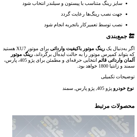
سایز رینگ متناسب با پیستون و سیلندر انتخاب شود
جهت نصب رینگ‌ها رعایت گردد
نصب توسط تعمیرکار باتجربه انجام شود
🔚 جمع‌بندی
اگر به‌دنبال یک
رینگ موتور باکیفیت وارداتی
برای موتور XU7 هستید
که بتواند کمپرس موتور را به حالت ایده‌آل برگرداند،
رینگ موتور
آلمان وارداتی قائم
انتخابی حرفه‌ای و مطمئن برای پژو 405، پارس،
سمند و زانتیا 1800 خواهد بود.
توضیحات تکمیلی
نوع خودرو
پژو 405, پژو پارس, سمند
محصولات مرتبط