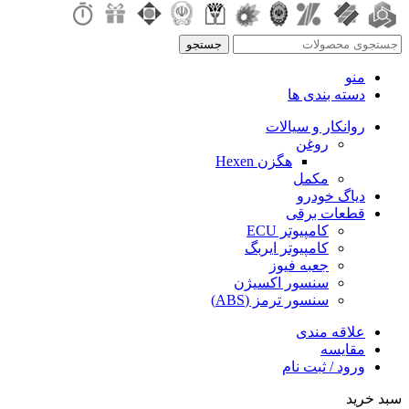
جستجو
منو
دسته بندی ها
روانکار و سیالات
روغن
هگزن Hexen
مکمل
دیاگ خودرو
قطعات برقی
کامپیوتر ECU
کامپیوتر ایربگ
جعبه فیوز
سنسور اکسیژن
سنسور ترمز (ABS)
علاقه مندی
مقایسه
ورود / ثبت نام
سبد خرید