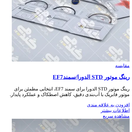
مقایسه
رينگ موتور STD الدورا/سمندEF7
رینگ موتور STD الدورا برای سمند EF7، انتخابی مطمئن برای
موتور فابریک با آب‌بندی دقیق، کاهش اصطکاک و عملکرد پایدار.
افزودن به علاقه مندی
اطلاعات بیشتر
مشاهده سریع