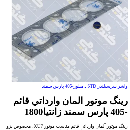
واشر سرسيلندر STD ـ ميلور-405 پارس سمند
رينگ موتور المان وارداتي قائم
-405 پارس سمند زانتيا1800
رینگ موتور آلمان وارداتی قائم مناسب موتور XU7، مخصوص پژو