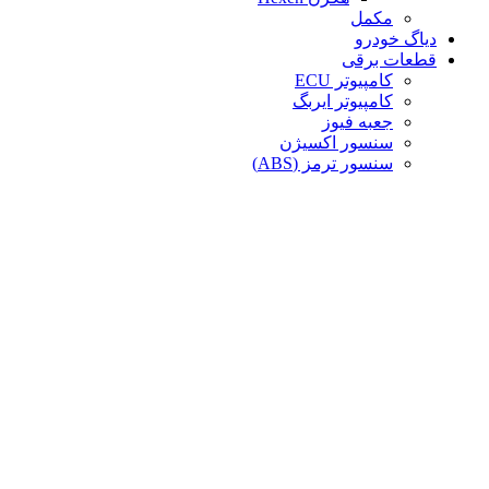
مکمل
دیاگ خودرو
قطعات برقی
کامپیوتر ECU
کامپیوتر ایربگ
جعبه فیوز
سنسور اکسیژن
سنسور ترمز (ABS)