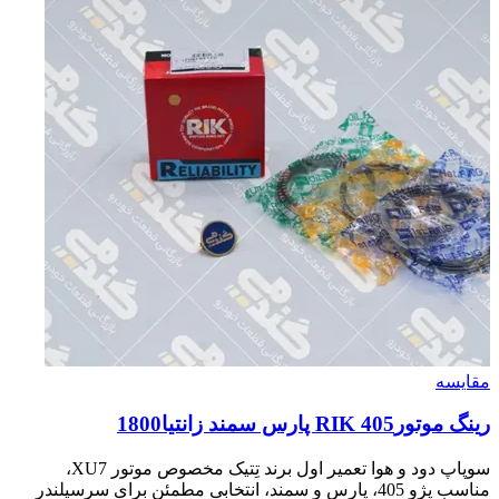
مقایسه
رينگ موتورRIK 405 پارس سمند زانتيا1800
سوپاپ دود و هوا تعمیر اول برند تِتیک مخصوص موتور XU7،
مناسب پژو 405، پارس و سمند، انتخابی مطمئن برای سرسیلندر