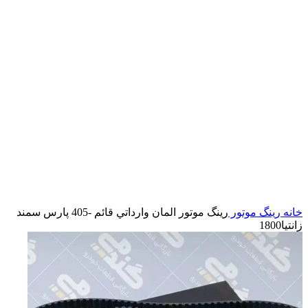
بزرگنمایی تصویر
خانه
رینگ موتور
رينگ موتور المان وارداتي قائم -405 پارس سمند
زانتيا1800