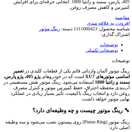
405، پارس، سمند و زانتیا 1800. انتخابی حرفه‌ای برای افزایش
کمپرس و کاهش مصرف روغن.
مقایسه
افزودن به علاقه مندی
شناسه محصول:
1111000423
دسته:
رینگ موتور
اشتراک گذاری:
توضیحات
توضیحات تکمیلی
توضیحات
رینگ موتور آلمان وارداتی قائم یکی از قطعات کلیدی در
تعمیر
اساسی موتورهای XU7
است که در خودروهای
پژو 405، پژو پارس،
سمند و زانتیا 1800
استفاده می‌شود. رینگ موتور نقش مستقیمی در
آب‌بندی محفظه احتراق، حفظ کمپرس موتور و کنترل مصرف
روغن دارد و انتخاب رینگ باکیفیت، تأثیر بسیار زیادی در عملکرد
نهایی موتور خواهد داشت.
🔧 رینگ موتور چیست و چه وظیفه‌ای دارد؟
رینگ موتور (Piston Ring) روی پیستون نصب می‌شود و سه وظیفه
اصلی دارد: