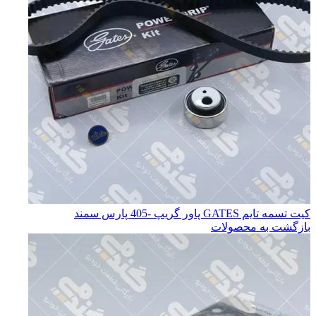
كيت تسمه تايم GATES پاور گريپ -405 پارس سمند
بازگشت به محصولات