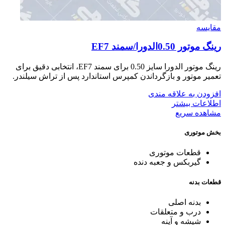
مقایسه
رينگ موتور 0.50الدورا/سمند EF7
رینگ موتور الدورا سایز 0.50 برای سمند EF7، انتخابی دقیق برای
تعمیر موتور و بازگرداندن کمپرس استاندارد پس از تراش سیلندر.
افزودن به علاقه مندی
اطلاعات بیشتر
مشاهده سریع
بخش موتوری
قطعات موتوری
گیربکس و جعبه دنده
قطعات بدنه
بدنه اصلی
درب و متعلقات
شیشه و آینه