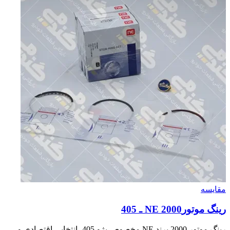
مقایسه
رينگ موتور2000 NE ـ 405
رینگ موتور 2000 برند NE مخصوص پژو 405، انتخابی اقتصادی و