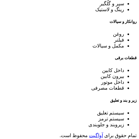
سپر و گلگیر
رینگ و لاستیک
روانکار و سیالات
روغن
فیلتر
مکمل و سیالات
قطعات برقی
داخل کابین
بیرون کابین
داخل موتور
قطعات مصرفی
زیر و بند و تعلیق
سیستم تعلیق
سیستم ترمز
زیروبند و جلوبندی
تمام حقوق برای
آواگیت
محفوظ است.