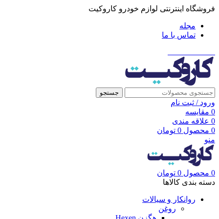
فروشگاه اینترنتی لوازم خودرو کاروکیت
مجله
تماس با ما
021-91001002
جستجو
ورود / ثبت نام
0
مقایسه
0
علاقه مندی
0
محصول
0
تومان
منو
0
محصول
0
تومان
دسته بندی کالاها
روانکار و سیالات
روغن
هگزن Hexen