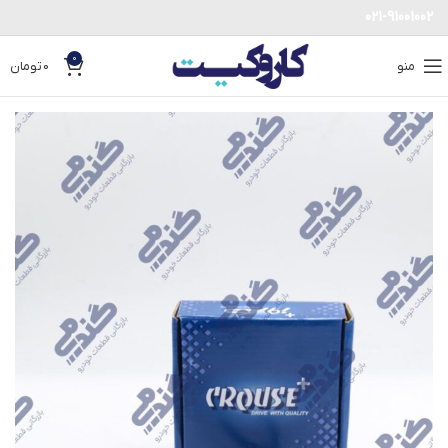
021-91001002
0
منو
0
تومان