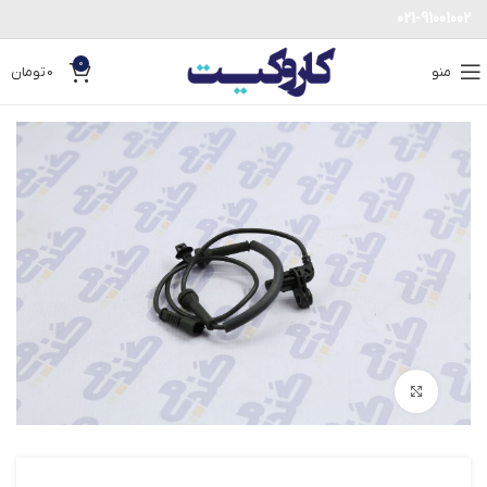
021-91001002
0
منو
0
تومان
بزرگنمایی تصویر