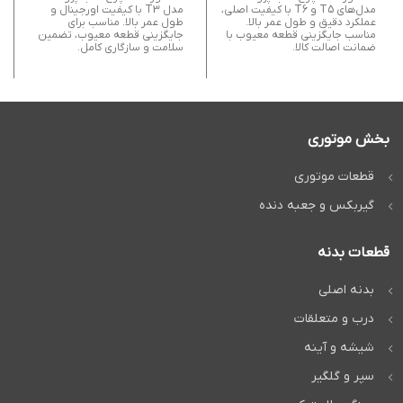
مدل‌های T5 و T6 با کیفیت اصلی،
مدل T3 با کیفیت اورجینال و
عملکرد دقیق و طول عمر بالا.
طول عمر بالا. مناسب برای
مناسب جایگزینی قطعه معیوب با
جایگزینی قطعه معیوب، تضمین
ضمانت اصالت کالا.
سلامت و سازگاری کامل.
بخش موتوری
قطعات موتوری
گیربکس و جعبه دنده
قطعات بدنه
بدنه اصلی
درب و متعلقات
شیشه و آینه
سپر و گلگیر