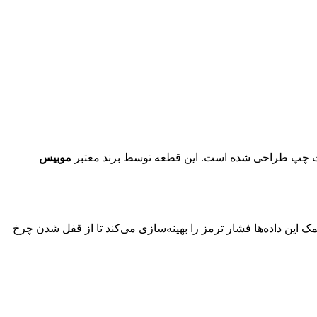
چپ طراحی شده است. این قطعه توسط برند معتبر
موبیس
رعت چرخ عقب چپ را ثبت کرده و به ECU ترمز منتقل می‌کند. در شرایط اضطراری یا جاده‌های لغزنده، سیستم ABS با کمک این داده‌ها فشار ترمز را بهینه‌سازی می‌کند تا از قفل شدن چرخ