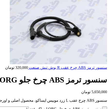
سنسور ترمز ABS چرخ عقب R بوش تپش صنعت
320,000
تومان
سنسور ترمز ABS چرخ جلو ORG ایساکو
5,650,000
تومان
سنسور ABS چرخ عقب L زرد موبیس ایساکو، محصول اصلی و اورجینال برای خودروهای داخلی. نصب در چرخ عقب چپ با عملکرد دقیق سیستم ترمز ضدقفل.
سنسور ترمز ABS چرخ جلو ORG ایساکو عدد