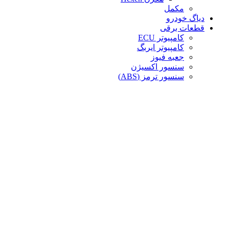
مکمل
دیاگ خودرو
قطعات برقی
کامپیوتر ECU
کامپیوتر ایربگ
جعبه فیوز
سنسور اکسیژن
سنسور ترمز (ABS)