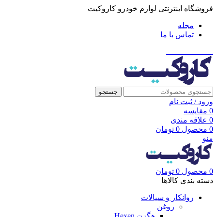
فروشگاه اینترنتی لوازم خودرو کاروکیت
مجله
تماس با ما
021-91001002
جستجو
ورود / ثبت نام
0
مقایسه
0
علاقه مندی
0
محصول
0
تومان
منو
0
محصول
0
تومان
دسته بندی کالاها
روانکار و سیالات
روغن
هگزن Hexen