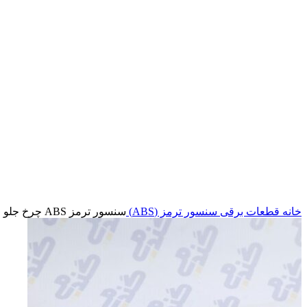
بزرگنمایی تصویر
خانه
قطعات برقی
سنسور ترمز (ABS)
سنسور ترمز ABS چرخ جلو ORG ایساکو