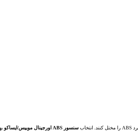
خاب
سنسور ABS اورجینال موبیس/ایساکو
به