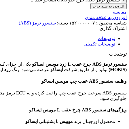
افزودن به سبد خرید
مقایسه
افزودن به علاقه مندی
شناسه محصول:
۱۵۲۰۰۰۰۰۰۷
دسته:
سنسور ترمز (ABS)
اشتراک گذاری:
توضیحات
توضیحات تکمیلی
توضیحات
سنسور ترمز ABS چرخ عقب L زرد موبیس ایساکو
یکی از اجزای ک
(MOBIS)
تولید و از طریق شرکت
ایساکو
عرضه می‌شود. رنگ
زرد
ای
وظیفه سنسور ABS عقب چپ موبیس ایساکو
جلوگیری شود.
ویژگی‌های سنسور ABS چرخ عقب L موبیس ایساکو
محصول اورجینال برند
موبیس
با پشتیبانی
ایساکو