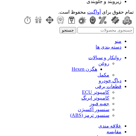
زیروبند و جلوبندی
تمام حقوق برای
آواگیت
محفوظ است.
جستجو
منو
دسته بندی ها
روانکار و سیالات
روغن
هگزن Hexen
مکمل
دیاگ خودرو
قطعات برقی
کامپیوتر ECU
کامپیوتر ایربگ
جعبه فیوز
سنسور اکسیژن
سنسور ترمز (ABS)
علاقه مندی
مقایسه