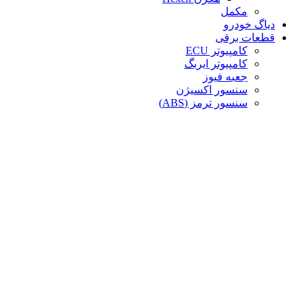
مکمل
دیاگ خودرو
قطعات برقی
کامپیوتر ECU
کامپیوتر ایربگ
جعبه فیوز
سنسور اکسیژن
سنسور ترمز (ABS)