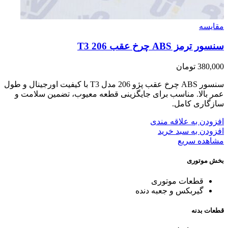
مقایسه
سنسور ترمز ABS چرخ عقب T3 206
380,000
تومان
سنسور ABS چرخ عقب پژو 206 مدل T3 با کیفیت اورجینال و طول
عمر بالا. مناسب برای جایگزینی قطعه معیوب، تضمین سلامت و
سازگاری کامل.
افزودن به علاقه مندی
افزودن به سبد خرید
مشاهده سریع
بخش موتوری
قطعات موتوری
گیربکس و جعبه دنده
قطعات بدنه