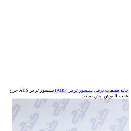
بزرگنمایی تصویر
خانه
قطعات برقی
سنسور ترمز (ABS)
سنسور ترمز ABS چرخ
عقب R بوش تپش صنعت