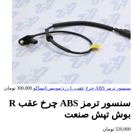
سنسور ترمز ABS چرخ عقب L زرد/موبیس/ایساکو
300,000
تومان
سنسور ترمز ABS چرخ عقب R
بوش تپش صنعت
320,000
تومان