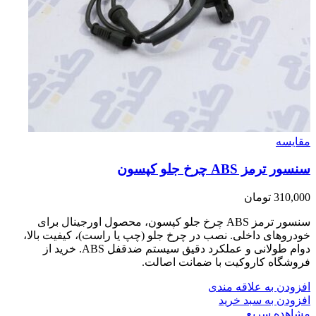
مقایسه
سنسور ترمز ABS چرخ جلو کپسون
310,000
تومان
سنسور ترمز ABS چرخ جلو کپسون، محصول اورجینال برای
خودروهای داخلی. نصب در چرخ جلو (چپ یا راست)، کیفیت بالا،
دوام طولانی و عملکرد دقیق سیستم ضدقفل ABS. خرید از
فروشگاه کاروکیت با ضمانت اصالت.
افزودن به علاقه مندی
افزودن به سبد خرید
مشاهده سریع