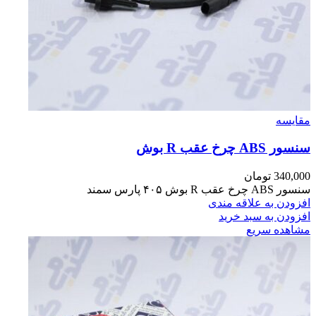
مقایسه
سنسور ABS چرخ عقب R بوش
340,000
تومان
سنسور ABS چرخ عقب R بوش ۴۰۵ پارس سمند
افزودن به علاقه مندی
افزودن به سبد خرید
مشاهده سریع