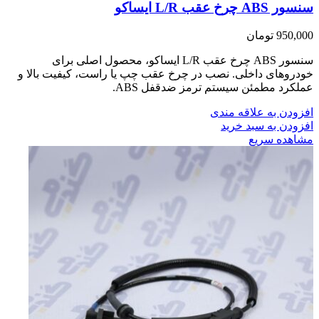
سنسور ABS چرخ عقب L/R ایساکو
950,000
تومان
سنسور ABS چرخ عقب L/R ایساکو، محصول اصلی برای
خودروهای داخلی. نصب در چرخ عقب چپ یا راست، کیفیت بالا و
عملکرد مطمئن سیستم ترمز ضدقفل ABS.
افزودن به علاقه مندی
افزودن به سبد خرید
مشاهده سریع