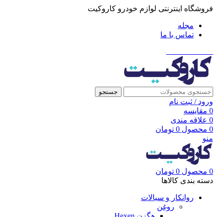
فروشگاه اینترنتی لوازم خودرو کاروکیت
مجله
تماس با ما
021-91001002
جستجو
ورود / ثبت نام
0
مقایسه
0
علاقه مندی
0
محصول
0
تومان
منو
0
محصول
0
تومان
دسته بندی کالاها
روانکار و سیالات
روغن
هگزن Hexen