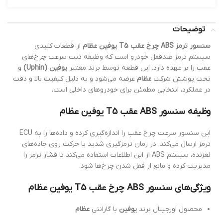
توضیحات
سنسور ترمز ABS چرخ عقب T5 یوفین عظام
از قطعات کلیدی
سیستم ترمز ضدقفل خودرو است که وظیفه ثبت سرعت چرخ‌های
عقب را بر عهده دارد. این قطعه توسط برند معتبر
یوفین (Uphin)
و
تحت پوشش شرکت
عظام
عرضه می‌شود و به دلیل کیفیت بالا و دقت
در عملکرد، انتخابی مطمئن برای خودروهای داخلی است.
وظیفه سنسور ABS عقب T5 یوفین عظام
این سنسور سرعت چرخ عقب را اندازه‌گیری کرده و داده‌ها را به ECU
ترمز ارسال می‌کند. در زمان ترمزگیری شدید یا حرکت روی جاده‌های
لغزنده، سیستم ABS از این اطلاعات استفاده می‌کند تا فشار ترمز را
مدیریت کرده و مانع از قفل شدن چرخ‌ها شود.
ویژگی‌های سنسور ABS چرخ عقب T5 یوفین عظام
محصول اورجینال برند
یوفین
با گارانتی
عظام