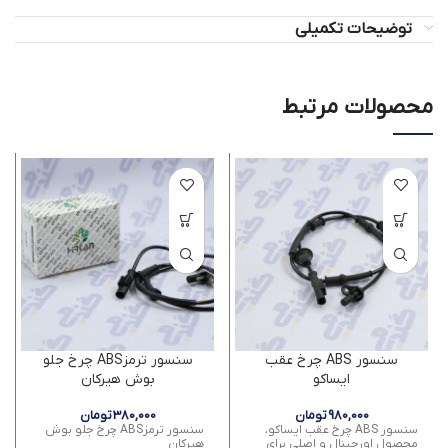
توضیحات تکمیلی
محصولات مرتبط
سنسور ABS چرخ عقب
سنسور ترمزABS چرخ جلو
ایساکو
بوش هیرکان
980,000
تومان
380,000
تومان
سنسور ABS چرخ عقب ایساکو،
سنسور ترمزABS چرخ جلو بوش
محصول اورجینال و اصلی برای
هیرکان