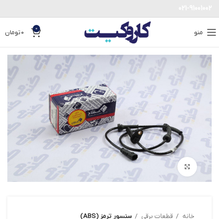
021-91001002
0
منو
0
تومان
بزرگنمایی تصویر
خانه
قطعات برقی
سنسور ترمز (ABS)