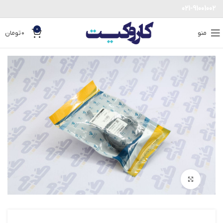
021-91001002
0
منو
0
تومان
بزرگنمایی تصویر