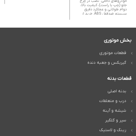
خودروهای داخلی. نصب در چرخ
جلو (چپ یا راست)، کیفیت بالا،
دوام طولانی و عملکرد دقیق
سیستم ضدقفل ABS. خرید از
فروشگاه کاروکیت با ضمانت
اصالت.
بخش موتوری
قطعات موتوری
گیربکس و جعبه دنده
قطعات بدنه
بدنه اصلی
درب و متعلقات
شیشه و آینه
سپر و گلگیر
رینگ و لاستیک