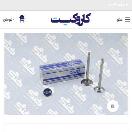
021-91001002
0
منو
0
تومان
بزرگنمایی تصویر