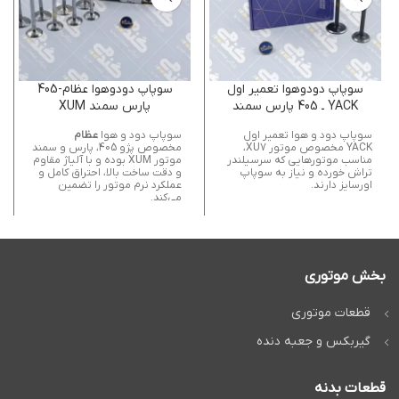
سوپاپ دودوهوا تعمير اول
سوپاپ دودوهوا عظام-405
YACK ـ 405 پارس سمند
پارس سمند XUM
سوپاپ دود و هوا تعمیر اول
سوپاپ دود و هوا
عظام
YACK مخصوص موتور XU7،
مخصوص پژو 405، پارس و سمند
مناسب موتورهایی که سرسیلندر
موتور XUM بوده و با آلیاژ مقاوم
تراش خورده و نیاز به سوپاپ
و دقت ساخت بالا، احتراق کامل و
اورسایز دارند.
عملکرد نرم موتور را تضمین
می‌کند.
بخش موتوری
قطعات موتوری
گیربکس و جعبه دنده
قطعات بدنه