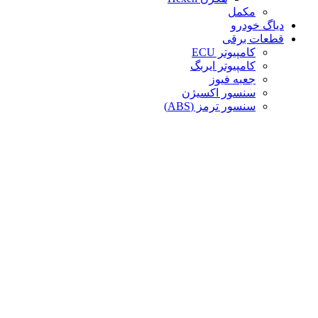
مکمل
دیاگ خودرو
قطعات برقی
کامپیوتر ECU
کامپیوتر ایربگ
جعبه فیوز
سنسور اکسیژن
سنسور ترمز (ABS)