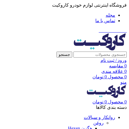
فروشگاه اینترنتی لوازم خودرو کاروکیت
مجله
تماس با ما
021-91001002
جستجو
ورود / ثبت نام
0
مقایسه
0
علاقه مندی
0
محصول
0
تومان
منو
0
محصول
0
تومان
دسته بندی کالاها
روانکار و سیالات
روغن
هگزن Hexen