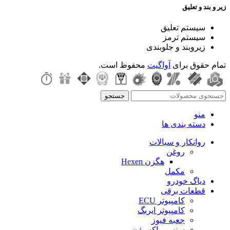
زیر و بند و تعلیق
سیستم تعلیق
سیستم ترمز
زیروبند و جلوبندی
تمام حقوق برای
آواگیت
محفوظ است.
جستجو
منو
دسته بندی ها
روانکار و سیالات
روغن
هگزن Hexen
مکمل
دیاگ خودرو
قطعات برقی
کامپیوتر ECU
کامپیوتر ایربگ
جعبه فیوز
سنسور اکسیژن