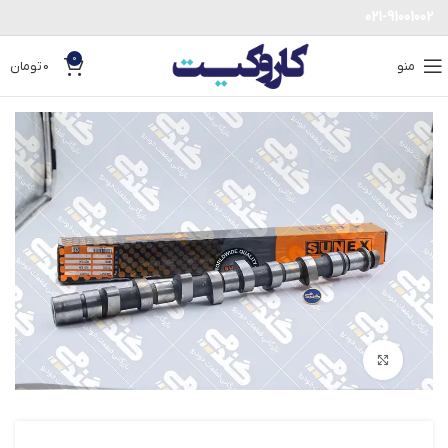
021-91001002
0
منو
0
تومان
بزرگنمایی تصویر