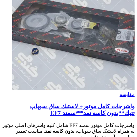
مقایسه
واشرجات كامل موتور+ لاستيك ساق سوپاپ
تتيك**بدون كاسه نمد**/سمند EF7
واشرجات کامل موتور سمند EF7 شامل کلیه واشرهای اصلی موتور
به همراه لاستیک ساق سوپاپ،
بدون کاسه نمد
. مناسب تعمیر
اساسی و آب‌بندی دقیق موتور.