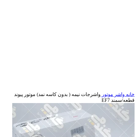
بزرگنمایی تصویر
خانه
واشر موتور
واشرجات نيمه ( بدون كاسه نمد) موتور پيوند
قطعه/سمند EF7