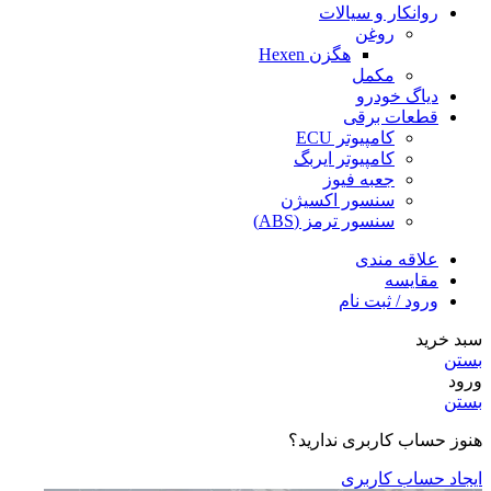
روانکار و سیالات
روغن
هگزن Hexen
مکمل
دیاگ خودرو
قطعات برقی
کامپیوتر ECU
کامپیوتر ایربگ
جعبه فیوز
سنسور اکسیژن
سنسور ترمز (ABS)
علاقه مندی
مقایسه
ورود / ثبت نام
سبد خرید
بستن
ورود
بستن
هنوز حساب کاربری ندارید؟
ایجاد حساب کاربری