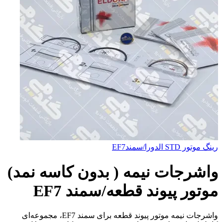
رينگ موتور STD الدورا/سمندEF7
واشرجات نيمه ( بدون كاسه نمد)
موتور پيوند قطعه/سمند EF7
واشرجات نیمه موتور پیوند قطعه برای سمند EF7، مجموعه‌ای