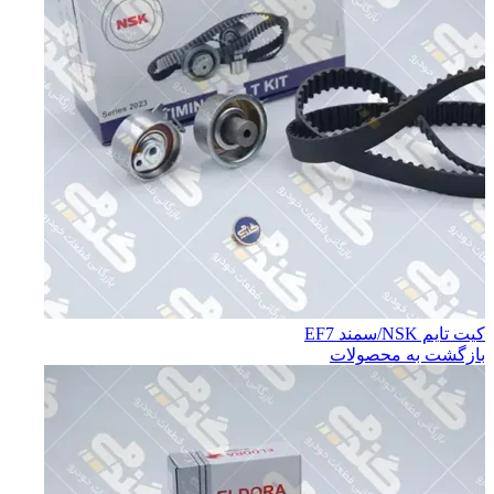
كيت تايم NSK/سمند EF7
بازگشت به محصولات