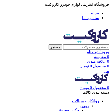
فروشگاه اینترنتی لوازم خودرو کاروکیت
مجله
تماس با ما
021-91001002
جستجو
ورود / ثبت نام
0
مقایسه
0
علاقه مندی
0
محصول
0
تومان
منو
0
محصول
0
تومان
دسته بندی کالاها
روانکار و سیالات
روغن
هگزن Hexen