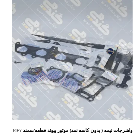
واشرجات نيمه ( بدون كاسه نمد) موتور پيوند قطعه/سمند EF7