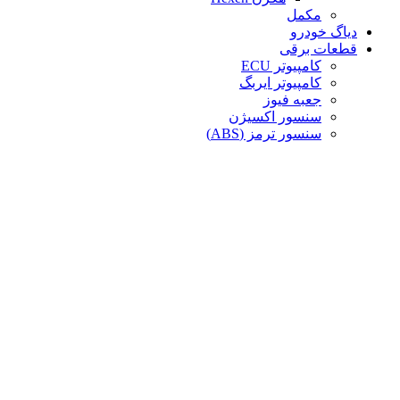
مکمل
دیاگ خودرو
قطعات برقی
کامپیوتر ECU
کامپیوتر ایربگ
جعبه فیوز
سنسور اکسیژن
سنسور ترمز (ABS)