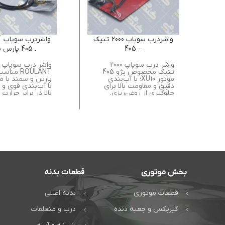
واشردرب سوپاپ 2000 تتيك
وا
– 405
ـ 405 پارس سمند
واشر درب سوپاپ 2000
واشر درب سوپاپ
تتيك مخصوص پژو 405
موتور XU10؛ با آب‌بندی
دقیق و مقاومت بالا برای
با آب‌بندی قوی و
جلوگیری از روغن‌ریزی.
بالا در برابر حرارت
موتور.
بخش موتوری
قطعات بدنه
قطعات موتوری
بدنه اصلی
گیربکس و جعبه دنده
درب و متعلقات