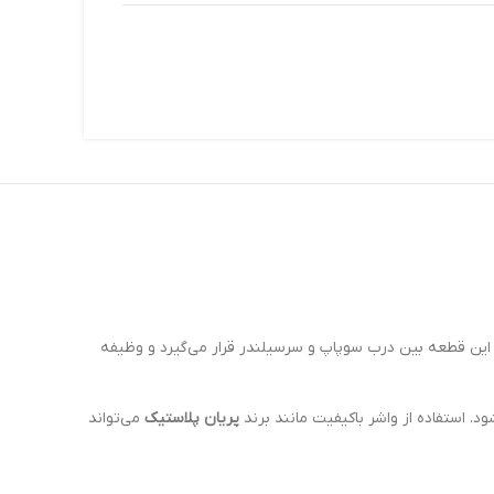
هم در آب‌بندی بخش بالایی موتور خودروهای پژو 405، پژو پارس و سمند با موتور XU7 است. این قطعه بین درب سوپاپ و سرسیلندر قرار می‌گیرد و وظیفه
 استفاده از واشر باکیفیت مانند برند
پریان پلاستیک
می‌تواند