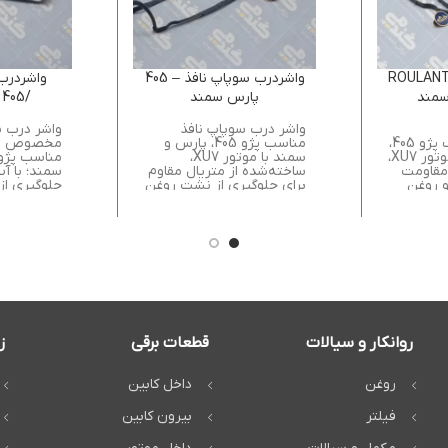
شردرب سوپاپ ROULANT
واشردرب سوپاپ نافذ – 405
واشردرب
پارس سمند
/405 پارس سمند
واشر درب سوپاپ نافذ
واشر درب س
ROULANT مناسب پژو 405،
مناسب پژو 405، پارس و
پارس و سمند با موتور XU7،
سمند با موتور XU7،
 مقاومت
ساخته‌شده از متریال مقاوم
سمند؛ با آ
 و روغن
برای جلوگیری از نشت روغن
جلوگیری از
و حفظ تمیزی موتور.
افزایش تمی
روانکار و سیالات
قطعات برقی
ز
روغن
داخل کابین
فیلتر
بیرون کابین