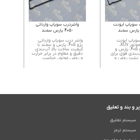
 سوپاپ ايونت
واشردرب سوپاپ وارداتي
-405 پارس سمند
وپاپ ایونت
واشر درب سوپاپ وارداتی
واش
مخصوص موتور XU7،
پژو 405، پارس و سمند با
مشه
مناسب پژو 405، پارس و
کیفیت ساخت بالا، آب‌بندی
ب‌بندی قوی برای
دقیق و مقاوم در برابر حرارت
آب‌ب
 نشت روغن و
و روغن موتور، مناسب
روغ
زی موتور.
تعویض و تعمیر موتور.
جلوگ
یر و بند و تعلیق
سیستم تعلیق
سیستم ترمز