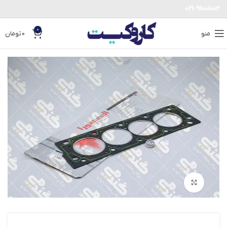
021-91001002
0
منو
0
تومان
بزرگنمایی تصویر