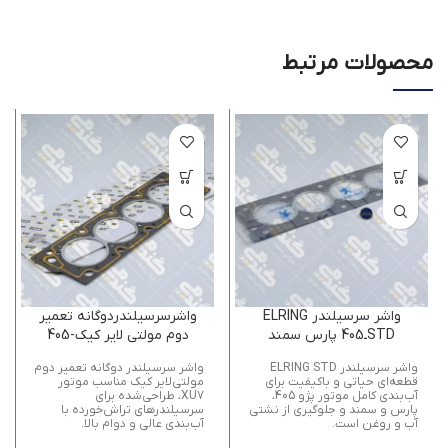
محصولات مرتبط
واشر سرسيلندر ELRING
واشرسرسيلندردوگانه تعمير
STDـ405 پارس سمند
دوم مولتي لاير كيك-405
پارس سمند
واشر سرسیلندر ELRING STD
واشر سرسیلندر دوگانه تعمیر دوم
قطعه‌ای حیاتی و باکیفیت برای
مولتی‌لایر کیک مناسب موتور
آب‌بندی کامل موتور پژو 405،
XU7، طراحی‌شده برای
پارس و سمند و جلوگیری از نشتی
سرسیلندرهای تراش‌خورده با
آب و روغن است.
آب‌بندی عالی و دوام بالا.