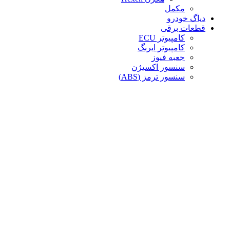
مکمل
دیاگ خودرو
قطعات برقی
کامپیوتر ECU
کامپیوتر ایربگ
جعبه فیوز
سنسور اکسیژن
سنسور ترمز (ABS)