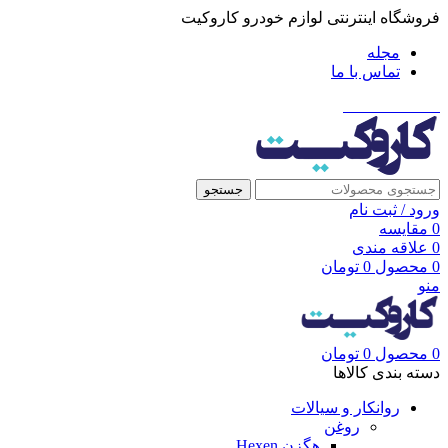
فروشگاه اینترنتی لوازم خودرو کاروکیت
مجله
تماس با ما
021-91001002
جستجو
ورود / ثبت نام
0
مقایسه
0
علاقه مندی
0
محصول
0
تومان
منو
0
محصول
0
تومان
دسته بندی کالاها
روانکار و سیالات
روغن
هگزن Hexen