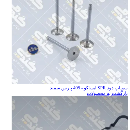
سوپاپ دود SPR ايساكو - 405 پارس سمند
بازگشت به محصولات