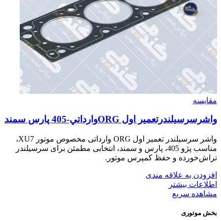
مقایسه
واشرسرسيلندرتعمير اول ORGوارداتي-405 پارس سمند
واشر سرسیلندر تعمیر اول ORG وارداتی مخصوص موتور XU7،
مناسب پژو 405، پارس و سمند، انتخابی مطمئن برای سرسیلندر
تراش‌خورده و حفظ کمپرس موتور.
افزودن به علاقه مندی
اطلاعات بیشتر
مشاهده سریع
بخش موتوری