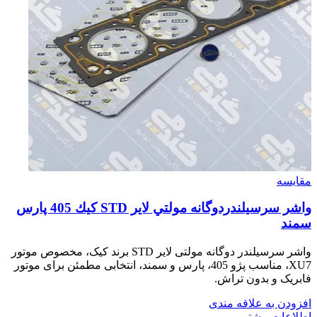
مقایسه
واشر سرسيلندردوگانه مولتي لاير STD كيك 405 پارس
سمند
واشر سرسیلندر دوگانه مولتی لایر STD برند کیک، مخصوص موتور
XU7، مناسب پژو 405، پارس و سمند، انتخابی مطمئن برای موتور
فابریک و بدون تراش.
افزودن به علاقه مندی
اطلاعات بیشتر