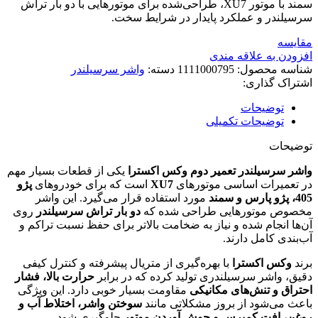
سمند با موتور XU7، طراحی‌شده برای موتورهایی با دو بار تراش
سرسیلندر و عملکرد پایدار در شرایط سخت.
مقایسه
افزودن به علاقه مندی
شناسه محصول:
1111000795
دسته:
واشر سرسیلندر
اشتراک گذاری:
توضیحات
توضیحات تکمیلی
توضیحات
واشر سرسیلندر تعمیر دوم وکس اکسترا
یکی از قطعات بسیار مهم
در تعمیرات اساسی موتورهای
XU7
است که برای خودروهای
پژو
405، پژو پارس و سمند
مورد استفاده قرار می‌گیرد. این واشر
مخصوص موتورهایی طراحی شده که
دو بار تراش سرسیلندر
روی
آن‌ها انجام شده و نیاز به ضخامت بالاتر برای حفظ نسبت تراکم و
آب‌بندی کامل دارند.
برند
وکس اکسترا
با بهره‌گیری از متریال پیشرفته و کنترل کیفی
دقیق، واشر سرسیلندری تولید کرده که در برابر
حرارت بالا، فشار
احتراق و تنش‌های مکانیکی
مقاومت بسیار خوبی دارد. این ویژگی
باعث می‌شود از بروز مشکلاتی مانند
سوختن واشر، اختلاط آب و
روغن، افت کمپرس و جوش آوردن موتور
جلوگیری شود.