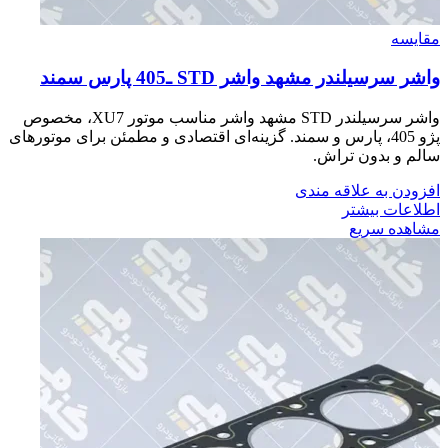
مقایسه
واشر سرسيلندر مشهد واشر STD ـ405 پارس سمند
واشر سرسیلندر STD مشهد واشر مناسب موتور XU7، مخصوص
پژو 405، پارس و سمند. گزینه‌ای اقتصادی و مطمئن برای موتورهای
سالم و بدون تراش.
افزودن به علاقه مندی
اطلاعات بیشتر
مشاهده سریع