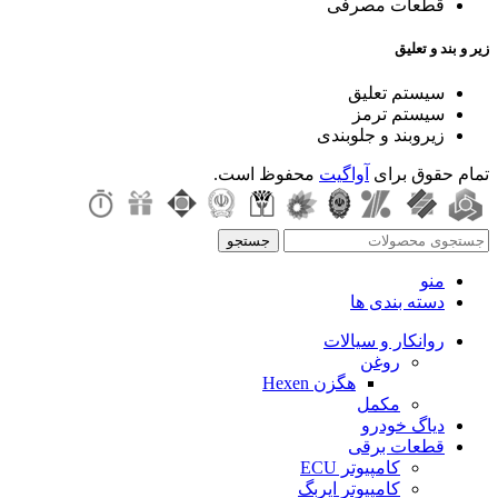
قطعات مصرفی
زیر و بند و تعلیق
سیستم تعلیق
سیستم ترمز
زیروبند و جلوبندی
تمام حقوق برای
آواگیت
محفوظ است.
جستجو
منو
دسته بندی ها
روانکار و سیالات
روغن
هگزن Hexen
مکمل
دیاگ خودرو
قطعات برقی
کامپیوتر ECU
کامپیوتر ایربگ