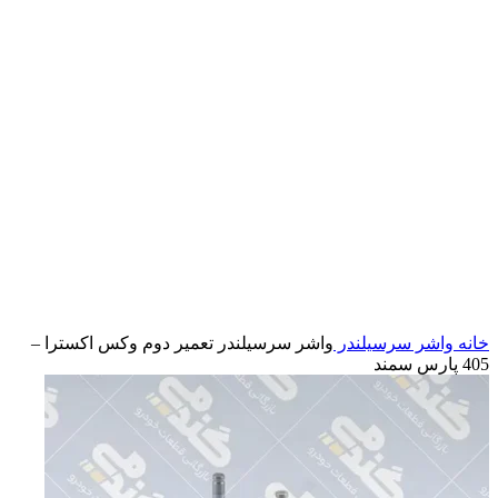
بزرگنمایی تصویر
خانه
واشر سرسیلندر
واشر سرسيلندر تعمير دوم وكس اكسترا –
405 پارس سمند