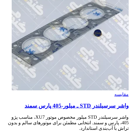
مقایسه
واشر سرسيلندر STD ـ ميلور-405 پارس سمند
واشر سرسیلندر STD میلور مخصوص موتور XU7، مناسب پژو
405، پارس و سمند. انتخابی مطمئن برای موتورهای سالم و بدون
تراش با آب‌بندی استاندارد.