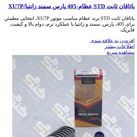
ياتاقان ثابت STD عظام-405 پارس سمند زانتيا/XU7P
یاتاقان ثابت STD برند عظام مناسب موتور XU7P، انتخابی مطمئن
برای 405، پارس، سمند و زانتیا با عملکرد نرم، دوام بالا و کیفیت
فابریک.
افزودن به علاقه مندی
اطلاعات بیشتر
مشاهده سریع