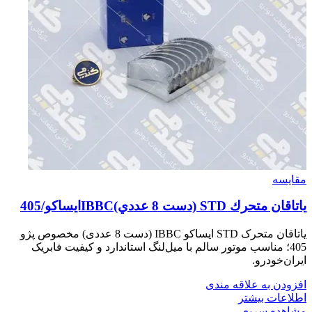
مقایسه
ياتاقان متحرك STD (دست 8 عددي)IBBCايساكو/405
یاتاقان متحرک STD ایساکو IBBC (دست 8 عددی) مخصوص پژو
405؛ مناسب موتور سالم با میل‌لنگ استاندارد و کیفیت فابریک
ایران‌خودرو.
افزودن به علاقه مندی
اطلاعات بیشتر
مشاهده سریع