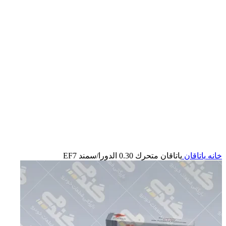
بزرگنمایی تصویر
خانه
یاتاقان
ياتاقان متحرك 0.30 الدورا/سمند EF7