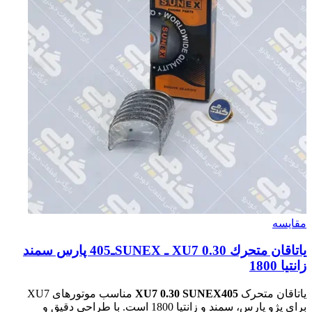
مقایسه
ياتاقان متحرك XU7 0.30 ـ SUNEXـ405 پارس سمند
زانتيا 1800
یاتاقان متحرک
XU7 0.30 SUNEX405
مناسب موتورهای XU7
برای پژو پارس، سمند و زانتیا 1800 است. با طراحی دقیق و