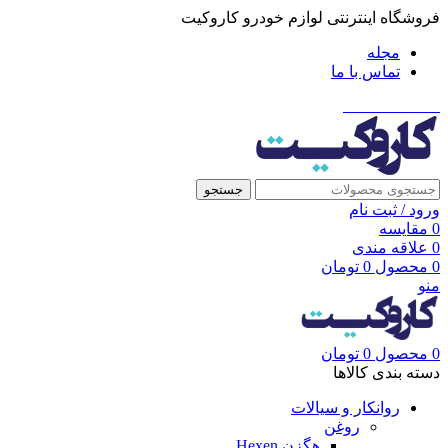
فروشگاه اینترنتی لوازم خودرو کاروکیت
مجله
تماس با ما
021-91001002
جستجو
ورود / ثبت نام
0
مقایسه
0
علاقه مندی
0
محصول
0
تومان
منو
0
محصول
0
تومان
دسته بندی کالاها
روانکار و سیالات
روغن
هگزن Hexen