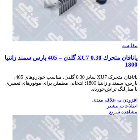
مقایسه
ياتاقان متحرك XU7 0.30 گلدن – 405 پارس سمند زانتيا
1800
یاتاقان متحرک XU7 سایز 0.30 گلدن، مناسب خودروهای 405،
پارس، سمند و زانتیا 1800؛ انتخابی مطمئن برای موتورهای تعمیری
با میل‌لنگ تراش‌خورده.
افزودن به علاقه مندی
اطلاعات بیشتر
مشاهده سریع