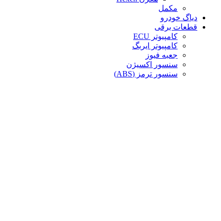
مکمل
دیاگ خودرو
قطعات برقی
کامپیوتر ECU
کامپیوتر ایربگ
جعبه فیوز
سنسور اکسیژن
سنسور ترمز (ABS)