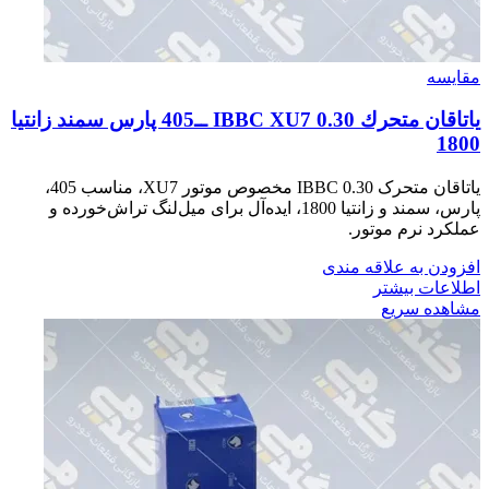
مقایسه
ياتاقان متحرك IBBC XU7 0.30 ــ405 پارس سمند زانتيا
1800
یاتاقان متحرک IBBC 0.30 مخصوص موتور XU7، مناسب 405،
پارس، سمند و زانتیا 1800، ایده‌آل برای میل‌لنگ تراش‌خورده و
عملکرد نرم موتور.
افزودن به علاقه مندی
اطلاعات بیشتر
مشاهده سریع