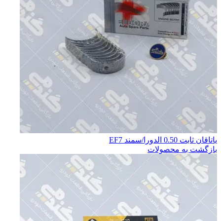
ياتاقان ثابت 0.50 الدورا/سمند EF7
بازگشت به محصولات