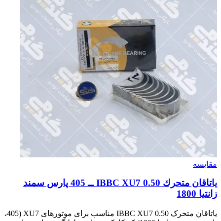
مقایسه
ياتاقان متحرك IBBC XU7 0.50 ــ 405 پارس سمند
زانتيا 1800
یاتاقان متحرک IBBC XU7 0.50 مناسب برای موتورهای XU7 (405،