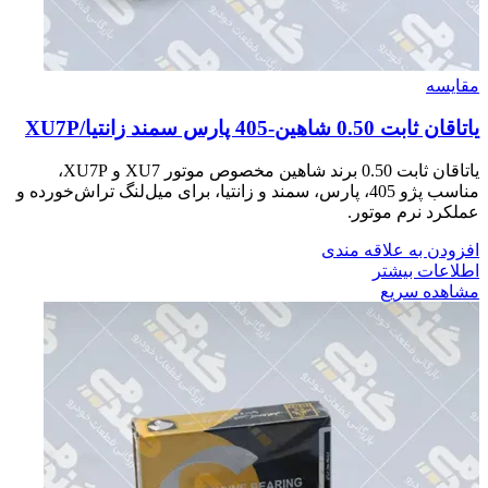
مقایسه
ياتاقان ثابت 0.50 شاهين-405 پارس سمند زانتيا/XU7P
یاتاقان ثابت 0.50 برند شاهین مخصوص موتور XU7 و XU7P،
مناسب پژو 405، پارس، سمند و زانتیا، برای میل‌لنگ تراش‌خورده و
عملکرد نرم موتور.
افزودن به علاقه مندی
اطلاعات بیشتر
مشاهده سریع