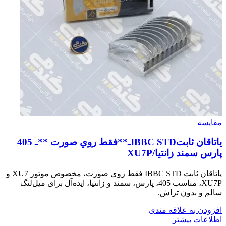
مقایسه
ياتاقان ثابتIBBC STDـ**فقط روي صورت **ـ 405
پارس سمند زانتيا/XU7P
یاتاقان ثابت IBBC STD فقط روی صورت، مخصوص موتور XU7 و
XU7P، مناسب 405، پارس، سمند و زانتیا، ایده‌آل برای میل‌لنگ
سالم و بدون تراش.
افزودن به علاقه مندی
اطلاعات بیشتر