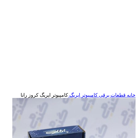
بزرگنمایی تصویر
خانه
قطعات برقی
کامپیوتر ایربگ
کامپیوتر ایربگ کروز رانا