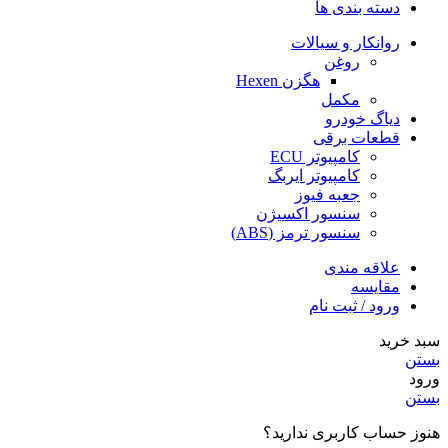
دسته بندی ها
روانکار و سیالات
روغن
هگزن Hexen
مکمل
دیاگ خودرو
قطعات برقی
کامپیوتر ECU
کامپیوتر ایربگ
جعبه فیوز
سنسور اکسیژن
سنسور ترمز (ABS)
علاقه مندی
مقایسه
ورود / ثبت نام
سبد خرید
بستن
ورود
بستن
هنوز حساب کاربری ندارید؟