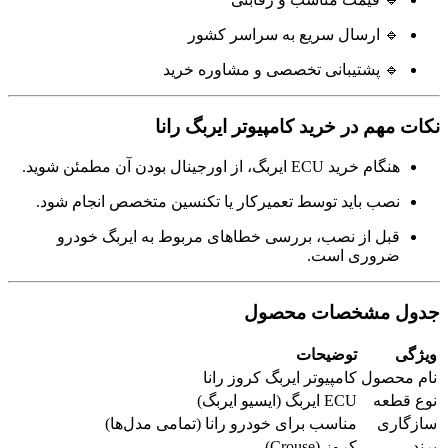
🔹 ارسال سریع به سراسر کشور
🔹 پشتیبانی تخصصی و مشاوره خرید
نکات مهم در خرید کامپیوتر ایربگ رانا
هنگام خرید ECU ایربگ، از اورجینال بودن آن مطمئن شوید.
نصب باید توسط تعمیرکار یا تکنسین متخصص انجام شود.
قبل از نصب، بررسی خطاهای مربوط به ایربگ خودرو
ضروری است.
جدول مشخصات محصول
ویژگی
توضیحات
نام محصول
کامپیوتر ایربگ کروز رانا
نوع قطعه
ECU ایربگ (ایسیو ایربگ)
سازگاری
مناسب برای خودرو رانا (تمامی مدل‌ها)
برند
کروز (Crouse)