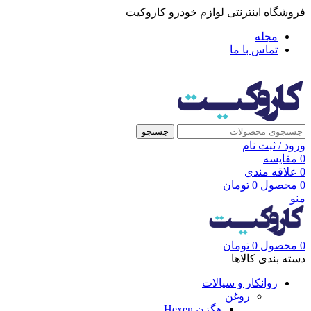
فروشگاه اینترنتی لوازم خودرو کاروکیت
مجله
تماس با ما
021-91001002
جستجو
ورود / ثبت نام
0
مقایسه
0
علاقه مندی
0
محصول
0
تومان
منو
0
محصول
0
تومان
دسته بندی کالاها
روانکار و سیالات
روغن
هگزن Hexen