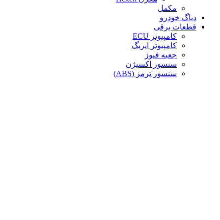
مکمل
دیاگ خودرو
قطعات برقی
کامپیوتر ECU
کامپیوتر ایربگ
جعبه فیوز
سنسور اکسیژن
سنسور ترمز (ABS)