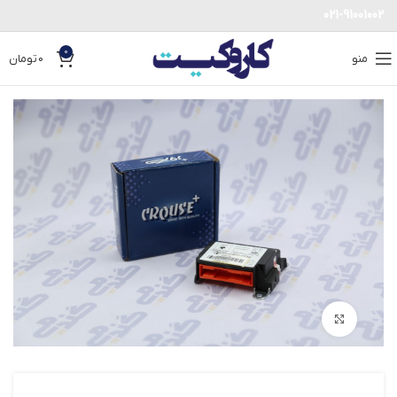
021-91001002
0
منو
0
تومان
بزرگنمایی تصویر