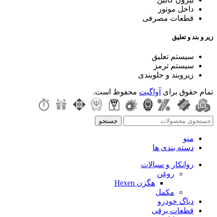
داخل موتور
قطعات مصرفی
زیر و بند و تعلیق
سیستم تعلیق
سیستم ترمز
زیروبند و جلوبندی
تمام حقوق برای
آواگیت
محفوظ است.
جستجو
منو
دسته بندی ها
روانکار و سیالات
روغن
هگزن Hexen
مکمل
دیاگ خودرو
قطعات برقی