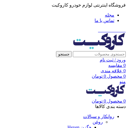
فروشگاه اینترنتی لوازم خودرو کاروکیت
مجله
تماس با ما
021-91001002
جستجو
ورود / ثبت نام
0
مقایسه
0
علاقه مندی
0
محصول
0
تومان
منو
0
محصول
0
تومان
دسته بندی کالاها
روانکار و سیالات
روغن
هگزن Hexen