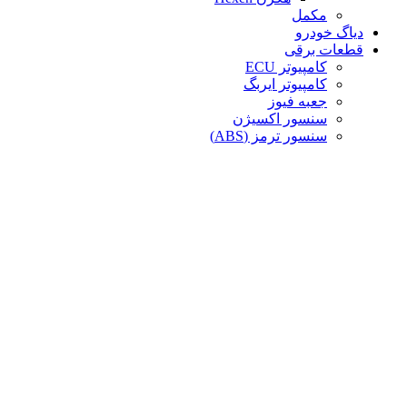
مکمل
دیاگ خودرو
قطعات برقی
کامپیوتر ECU
کامپیوتر ایربگ
جعبه فیوز
سنسور اکسیژن
سنسور ترمز (ABS)