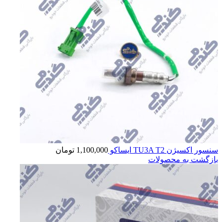
سنسور اکسیژن TU3A T2 ایساکو
1,100,000
تومان
بازگشت به محصولات