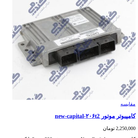
مقایسه
کامپیوتر موتور new-capital-۲۰۶t2
2,250,000
تومان