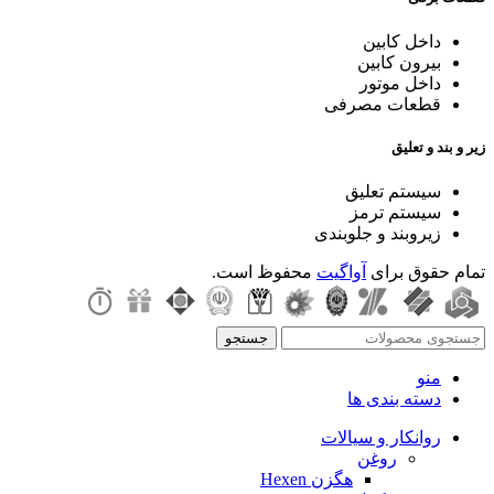
داخل کابین
بیرون کابین
داخل موتور
قطعات مصرفی
زیر و بند و تعلیق
سیستم تعلیق
سیستم ترمز
زیروبند و جلوبندی
تمام حقوق برای
آواگیت
محفوظ است.
جستجو
منو
دسته بندی ها
روانکار و سیالات
روغن
هگزن Hexen