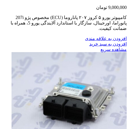
9,000,000
تومان
کامپیوتر یورو ۵ کروز ۲۰۷ پاناروما (ECU) مخصوص پژو 207i
پانوراما، اورجینال، سازگار با استاندارد آلایندگی یورو 5، همراه با
ضمانت کیفیت.
افزودن به علاقه مندی
افزودن به سبد خرید
مشاهده سریع