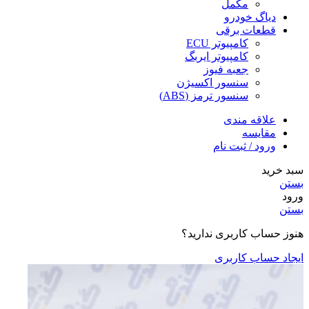
مکمل
دیاگ خودرو
قطعات برقی
کامپیوتر ECU
کامپیوتر ایربگ
جعبه فیوز
سنسور اکسیژن
سنسور ترمز (ABS)
علاقه مندی
مقایسه
ورود / ثبت نام
سبد خرید
بستن
ورود
بستن
هنوز حساب کاربری ندارید؟
ایجاد حساب کاربری