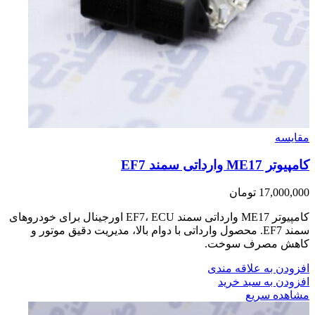
مقایسه
کامپیوتر ME17 وارداتی سمند EF7
17,000,000
تومان
کامپیوتر ME17 وارداتی سمند EF7، ECU اورجینال برای خودروهای
سمند EF7. محصول وارداتی با دوام بالا، مدیریت دقیق موتور و
کاهش مصرف سوخت.
افزودن به علاقه مندی
افزودن به سبد خرید
مشاهده سریع