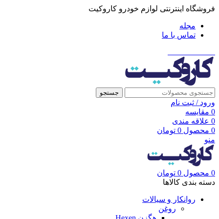
فروشگاه اینترنتی لوازم خودرو کاروکیت
مجله
تماس با ما
021-91001002
جستجو
ورود / ثبت نام
0
مقایسه
0
علاقه مندی
0
محصول
0
تومان
منو
0
محصول
0
تومان
دسته بندی کالاها
روانکار و سیالات
روغن
هگزن Hexen