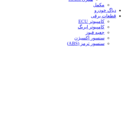
مکمل
دیاگ خودرو
قطعات برقی
کامپیوتر ECU
کامپیوتر ایربگ
جعبه فیوز
سنسور اکسیژن
سنسور ترمز (ABS)