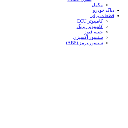
مکمل
دیاگ خودرو
قطعات برقی
کامپیوتر ECU
کامپیوتر ایربگ
جعبه فیوز
سنسور اکسیژن
سنسور ترمز (ABS)