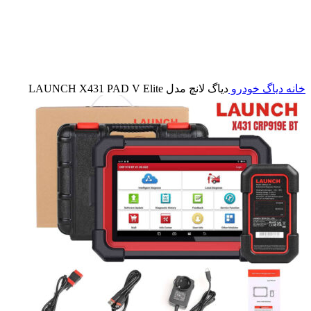
بزرگنمایی تصویر
خانه
دیاگ خودرو
دياگ لانچ مدل LAUNCH X431 PAD V Elite