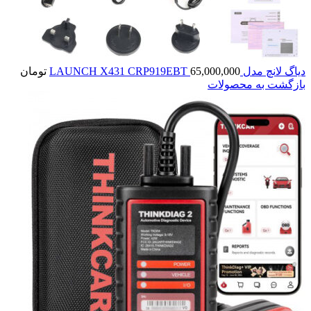
دياگ لانچ مدل LAUNCH X431 CRP919EBT
65,000,000
تومان
بازگشت به محصولات