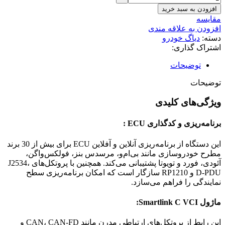
افزودن به سبد خرید
مقایسه
افزودن به علاقه مندی
دسته:
دیاگ خودرو
اشتراک گذاری:
توضیحات
توضیحات
ویژگی‌های کلیدی
برنامه‌ریزی و کدگذاری ECU :
این دستگاه از برنامه‌ریزی آنلاین و آفلاین ECU برای بیش از 30 برند
مطرح خودروسازی مانند بی‌ام‌و، مرسدس بنز، فولکس‌واگن،
آئودی، فورد و تویوتا پشتیبانی می‌کند. همچنین با پروتکل‌های J2534،
D-PDU و RP1210 سازگار است که امکان برنامه‌ریزی سطح
نمایندگی را فراهم می‌سازد.
ماژول Smartlink C VCI:
این رابط از پروتکل‌های ارتباطی مدرن مانند CAN، CAN-FD و