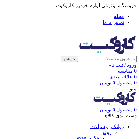
فروشگاه اینترنتی لوازم خودرو کاروکیت
مجله
تماس با ما
021-91001002
جستجو
ورود / ثبت نام
0
مقایسه
0
علاقه مندی
0
محصول
0
تومان
منو
0
محصول
0
تومان
دسته بندی کالاها
روانکار و سیالات
روغن
هگزن Hexen