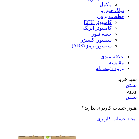
مکمل
دیاگ خودرو
قطعات برقی
کامپیوتر ECU
کامپیوتر ایربگ
جعبه فیوز
سنسور اکسیژن
سنسور ترمز (ABS)
علاقه مندی
مقایسه
ورود / ثبت نام
سبد خرید
بستن
ورود
بستن
هنوز حساب کاربری ندارید؟
ایجاد حساب کاربری