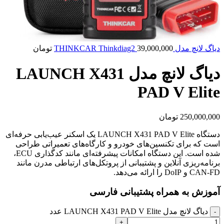
دياگ لانچ مدل THINKCAR Thinkdiag2
39,000,000
تومان
دياگ لانچ مدل LAUNCH X431
PAD V Elite
250,000,000
تومان
دستگاه LAUNCH X431 PAD V Elite یک اسکنر عیب‌یابی حرفه‌ای
است که برای تکنسین‌های خودرو و کارگاه‌های تعمیراتی طراحی
شده است. این دستگاه امکانات پیشرفته‌ای مانند کدگذاری ECU،
برنامه‌ریزی آنلاین و پشتیبانی از پروتکل‌های ارتباطی مدرن مانند
CAN-FD و DoIP را ارائه می‌دهد.
آموزش به همراه پشتیبانی فارسی
دياگ لانچ مدل LAUNCH X431 PAD V Elite عدد