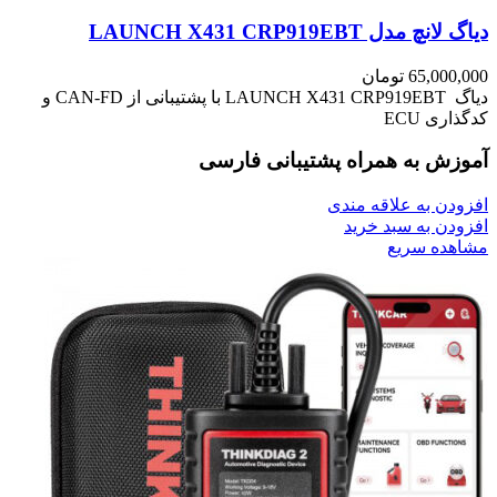
دياگ لانچ مدل LAUNCH X431 CRP919EBT
65,000,000
تومان
دیاگ LAUNCH X431 CRP919EBT با پشتیبانی از CAN-FD و
کدگذاری ECU
آموزش به همراه پشتیبانی فارسی
افزودن به علاقه مندی
افزودن به سبد خرید
مشاهده سریع